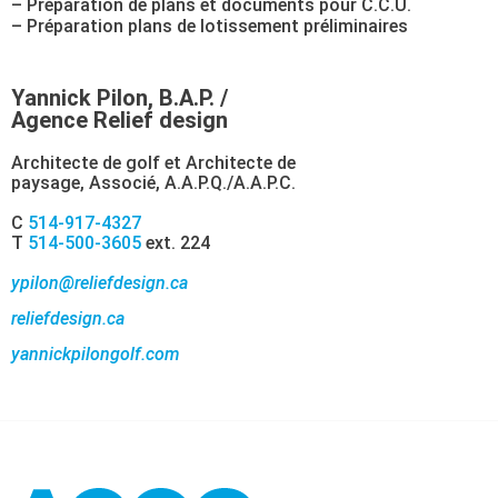
– Préparation de plans et documents pour C.C.U.
– Préparation plans de lotissement préliminaires
Yannick Pilon, B.A.P. /
Agence Relief design
Architecte de golf et Architecte de
paysage, Associé, A.A.P.Q./A.A.P.C.
C
514-917-4327
T
514-500-3605
ext. 224
ypilon@reliefdesign.ca
reliefdesign.ca
yannickpilongolf.com