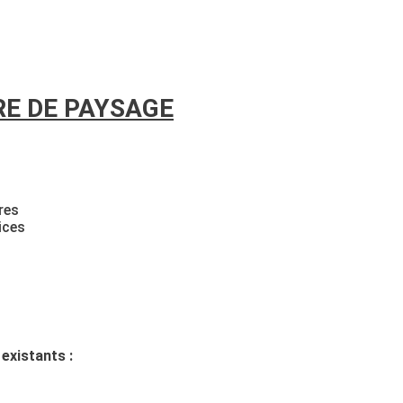
RE DE PAYSAGE
res
ices
existants :